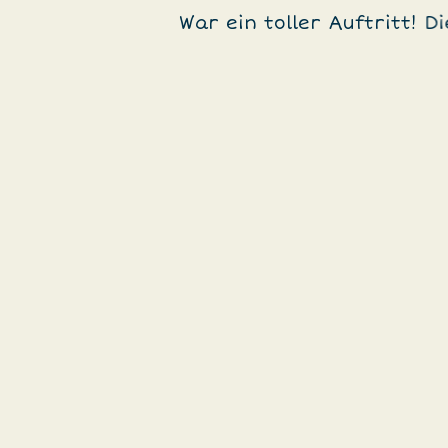
frieden Kinder,
War ein toller Auftritt! 
eren, schauten
en. Freuen uns