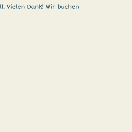
l. Vielen Dank! Wir buchen
Der Auftri